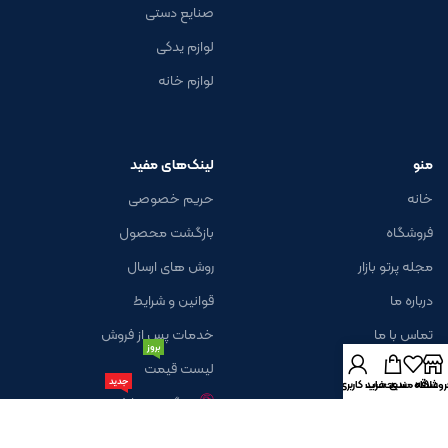
صنایع دستی
لوازم یدکی
لوازم خانه
منو
لینک‌های مفید
خانه
حریم خصوصی
فروشگاه
بازگشت محصول
مجله پرتو بازار
روش های ارسال
درباره ما
قوانین و شرایط
تماس با ما
خدمات پس از فروش
بروز
لیست قیمت
جدید
روشگاه
علاقه مندی
سبد خرید
حساب کاربری من
پیگیری سفارش
خبرنامه