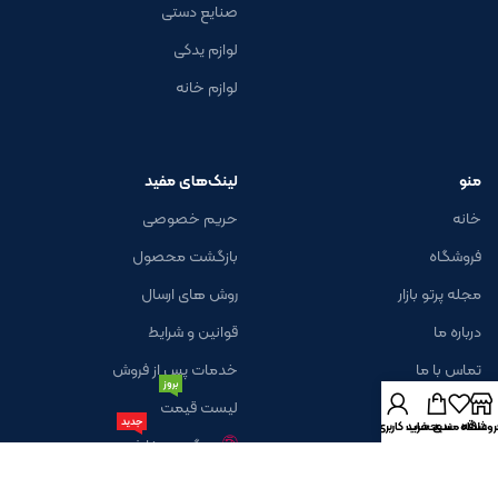
صنایع دستی
لوازم یدکی
لوازم خانه
منو
لینک‌های مفید
خانه
حریم خصوصی
فروشگاه
بازگشت محصول
مجله پرتو بازار
روش های ارسال
درباره ما
قوانین و شرایط
تماس با ما
خدمات پس از فروش
بروز
لیست قیمت
جدید
روشگاه
علاقه مندی
سبد خرید
حساب کاربری من
پیگیری سفارش
خبرنامه