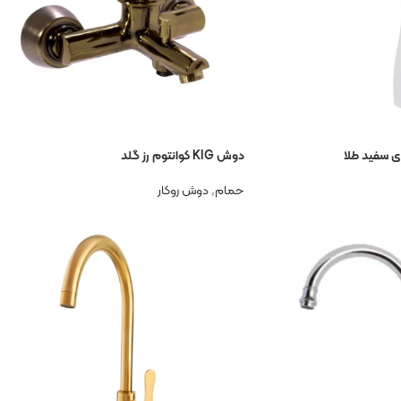
دوش KIG کوانتوم رز گلد
حمام
,
دوش روکار