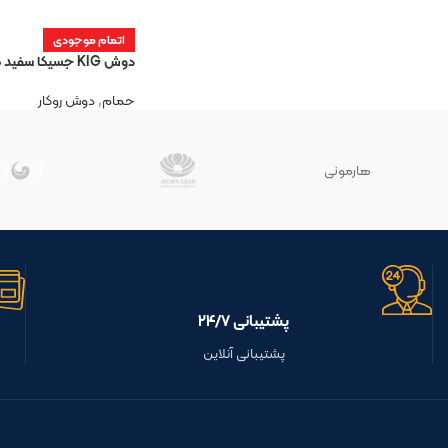
اتمام موجودی
دوش KIG جسیکا سفید کروم
حمام
,
دوش روکار
هارمونی
پشتیبانی ۲۴/۷
پشتیبانی آنلاین