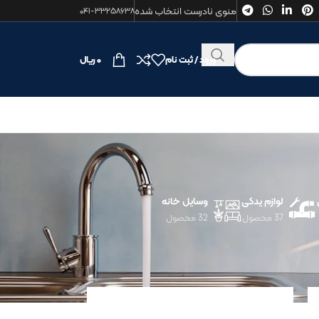
منوی نادرست انتخاب شده
۰۴۱-۳۳۲۵۸۶۳۸
ورود / ثبت نام
۰
ریال
لوازم یدکی
وسایل خانه
37 محصول
32 محصول
24
18