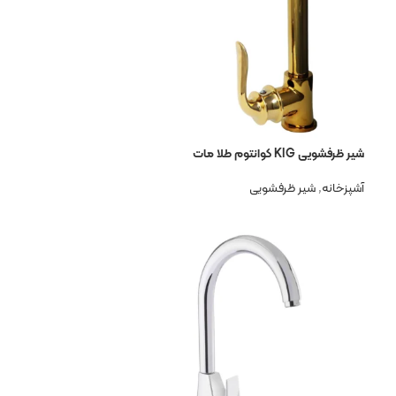
شیر ظرفشویی KIG کوانتوم طلا مات
آشپزخانه
,
شیر ظرفشویی