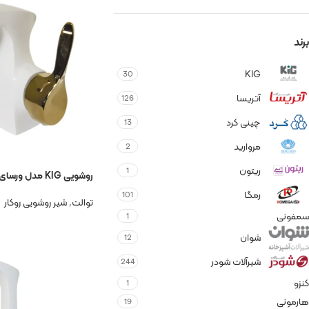
برند
KIG
30
آتریسا
126
چینی کرد
13
مروارید
2
ریتون
1
روشویی KIG مدل ورسای سفید طلا
رمگا
101
توالت
,
شیر روشویی روکار
سمفونی
1
شوان
12
شیرآلات شودر
244
کنزو
1
هارمونی
19