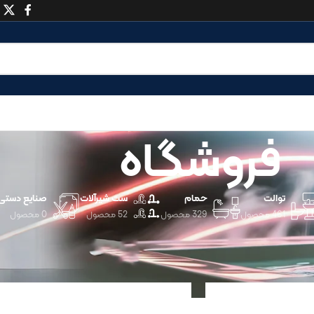
فروشگاه
توالت
حمام
ست شیرآلات
صنایع دستی
461 محصول
329 محصول
52 محصول
0 محصول
نمایش
9
12