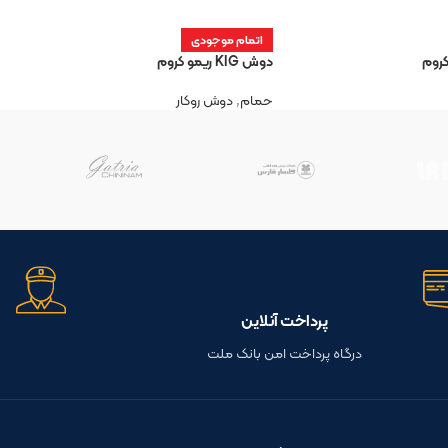
اتمام موجودی
دوش KIG ریمو کروم
حمام
,
دوش روکار
پرداخت آنلاین
درگاه پرداخت امن بانک ملت