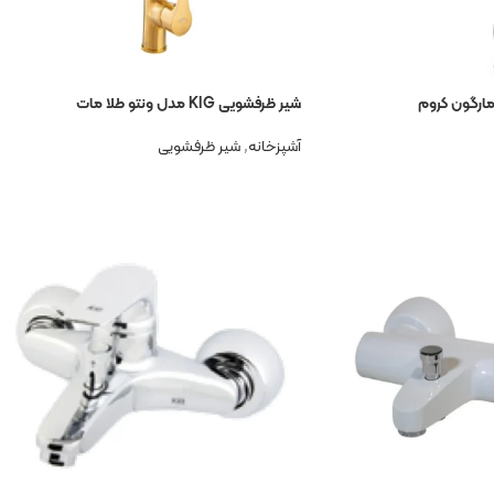
شیر ظرفشویی KIG مدل ونتو طلا مات
آشپزخانه
,
شیر ظرفشویی