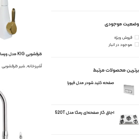
وضعیت موجودی
فروش ویژه
موجود در انبار
ظرفشویی KIG مدل ورسای سفید طلا
آشپزخانه
,
شیر ظرفشویی
برترین محصولات مرتبط
صفحه کلید شودر مدل فیورا
اجاق گاز صفحه‌ای رمگا مدل 520T