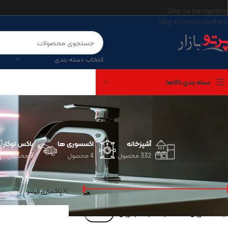
Skip to navigation
Skip to main content
انتخاب دسته بندی
دسته بندی کالاها
آشپزخانه
اکسسوری ها
باکس توکار
332 محصول
4 محصول
5 محصول
فیلتر قیمت
خانه
/
فروشگاه
KIG
پاکسازی فیلتر
قيمت:
0 ریال
—
1,547,000,000 ریال
صافی