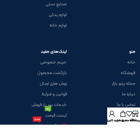
صنایع دستی
لوازم یدکی
لوازم خانه
منو
لینک‌های مفید
خانه
حریم خصوصی
فروشگاه
بازگشت محصول
مجله پرتو بازار
روش های ارسال
درباره ما
قوانین و شرایط
تماس با ما
خدمات پس از فروش
بروز
لیست قیمت
جدید
روشگاه
علاقه مندی
سبد خرید
حساب کاربری من
پیگیری سفارش
خبرنامه