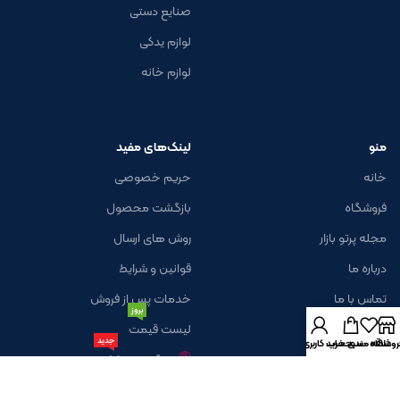
صنایع دستی
لوازم یدکی
لوازم خانه
منو
لینک‌های مفید
خانه
حریم خصوصی
فروشگاه
بازگشت محصول
مجله پرتو بازار
روش های ارسال
درباره ما
قوانین و شرایط
تماس با ما
خدمات پس از فروش
بروز
لیست قیمت
جدید
روشگاه
علاقه مندی
سبد خرید
حساب کاربری من
پیگیری سفارش
خبرنامه