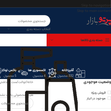
Skip to navigation
Skip to main content
انتخاب دسته بندی
دسته بندی کالاها
آشپزخانه
اکسسوری ها
باکس توکار
332 محصول
4 محصول
5 محصول
وضعیت موجودی
خانه
/
توالت
/
ست بهداشتی
فروش ویژه
هیچ محصولی یافت نشد.
موجود در انبار