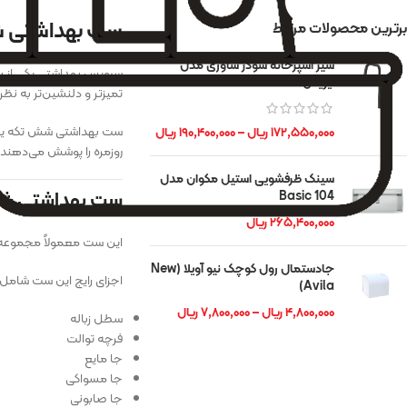
ست بهداشتی شش 
برترین محصولات مرتبط
شیر آشپزخانه شودر شاوری مدل
سرویس بهداشتی یکی از ب
آیریس
تمیزتر و دلنشین‌تر به نظر
ست بهداشتی شش تکه یکی ا
۱۷۲,۵۵۰,۰۰۰
ریال
–
۱۹۰,۴۰۰,۰۰۰
ریال
روزمره را پوشش می‌دهند 
سینک ظرفشویی استیل مکوان مدل
ست بهداشتی شش
Basic 104
۲۶۵,۴۰۰,۰۰۰
ریال
این ست معمولاً مجموعه‌
جادستمال رول کوچک نیو آویلا (New
اجزای رایج این ست شامل:
Avila)
۴,۸۰۰,۰۰۰
ریال
–
۷,۸۰۰,۰۰۰
ریال
سطل زباله
فرچه توالت
جا مایع
جا مسواکی
جا صابونی