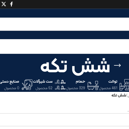
شش تکه
توالت
حمام
ست شیرآلات
صنایع دستی
461 محصول
329 محصول
52 محصول
0 محصول
/
شش تکه