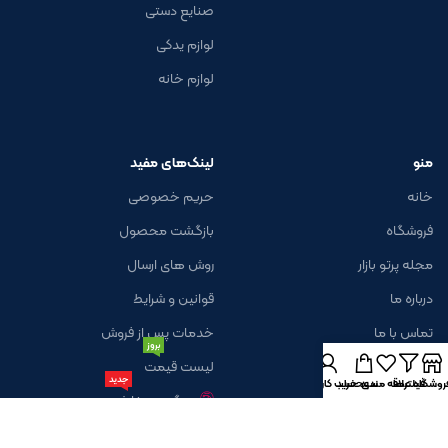
صنایع دستی
لوازم یدکی
لوازم خانه
منو
لینک‌های مفید
خانه
حریم خصوصی
فروشگاه
بازگشت محصول
مجله پرتو بازار
روش های ارسال
درباره ما
قوانین و شرایط
تماس با ما
خدمات پس از فروش
بروز
لیست قیمت
جدید
روشگاه
فیلترها
علاقه مندی
سبد خرید
حساب کاربری من
پیگیری سفارش
خبرنامه