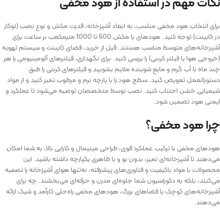
نکات مهم در استفاده از هود مخفی
برای انتخاب هود مخفی مناسب، به ابعاد آشپزخانه، قدرت مکش و نوع نصب (توکار
در کابینت) توجه کنید. هودهای با مکش 500 تا 1000 مترمکعب بر ساعت برای
آشپزخانه‌های متوسط مناسب هستند. قبل از خرید، فضای کابینت و سیستم تهویه
(خروجی هوا یا فیلتر کربنی) را بررسی کنید. برای نگهداری، فیلترهای آلومینیومی را هر
چند ماه با آب گرم و مایع شوینده ملایم بشویید و فیلترهای کربنی را طبق
دستورالعمل تعویض کنید. سطح هود را با پارچه نرم و مرطوب تمیز کنید و از مواد
شیمیایی خشن اجتناب کنید. نصب توسط متخصصان توصیه می‌شود تا عملکرد و
ایمنی هود تضمین شود.
چرا هود مخفی؟
هودهای مخفی با ترکیب عملکرد قوی، طراحی مینیمال و کارایی بالا، به شما امکان
می‌دهند تا آشپزخانه‌ای تمیز، بدون بو و با ظاهری یکپارچه داشته باشید. این
محصولات با مواد باکیفیت و فناوری‌های پیشرفته، نه‌تنها هوای آشپزخانه را تصفیه
می‌کنند، بلکه به دکوراسیون شما جلوه‌ای مدرن و حرفه‌ای می‌بخشند. چه برای
آشپزخانه‌های کوچک یا فضاهای بزرگ، هودهای مخفی راه‌حلی کارآمد و شیک ارائه
می‌دهند.