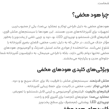
شماست.
چرا هود مخفی؟
هودهای مخفی به دلیل طراحی توکار و عملکرد بی‌صدا، یکی از محبوب‌ترین
تجهیزات برای آشپزخانه‌های مدرن هستند. این هودها با سیستم‌های مکش قوی،
فیلترهای قابل شستشو و نورپردازی LED، بو، دود و چربی ناشی از پخت‌وپز را به‌طور
مؤثر حذف می‌کنند، در حالی که به دلیل نصب مخفی، فضای بصری آشپزخانه را
شلوغ نمی‌کنند. ساخته‌شده از موادی مانند استیل ضدزنگ و آلومینیوم، هودهای
مخفی نه‌تنها دوام بالایی دارند، بلکه با طراحی مینیمال، به دکوراسیون آشپزخانه شما
جلوه‌ای مدرن و یکپارچه می‌بخشند.
ویژگی‌های کلیدی هودهای مخفی
مکش قدرتمند
: سیستم‌های مکش با ظرفیت بالا برای حذف سریع بو و دود.
طراحی توکار
: نصب مخفی در کابینت برای حفظ زیبایی آشپزخانه.
فیلترهای باکیفیت
: فیلترهای آلومینیومی و کربنی قابل شستشو یا تعویض.
عملکرد بی‌صدا
: موتورهای کم‌صدا برای آشپزی آرام و راحت.
نورپردازی LED
: روشنایی کم‌مصرف برای سطح پخت‌وپز.
کاربردهای هود مخفی