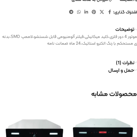
اشتراک گذاری:
توضیحات
موتور 4 دور فلزی،کلید میکانیکی،فیلتر آلومنیومی قابل شستشو،لاممپ SMD،بدنه
ی مستحکم با رنگ الکترو استاتیک،24 ماه ضمانت نامه
نظرات (1)
حمل و ارسال
محصولات مشابه