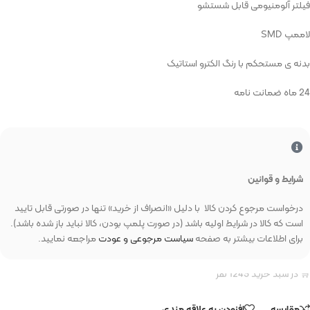
فیلتر آلومنیومی قابل شستشو
لاممپ SMD
بدنه ی مستحکم با رنگ الکترو استاتیک
24 ماه ضمانت نامه
شرایط و قوانین
درخواست مرجوع کردن کالا با دلیل «انصراف از خرید» تنها در صورتی قابل تایید
است که کالا در شرایط اولیه باشد (در صورت پلمپ بودن، کالا نباید باز شده باشد).
برای اطلاعات بیشتر به صفحه
سیاست مرجوعی و عودت
مراجعه نمایید.
مقایسه
افزودن به علاقه مندی