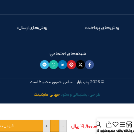
روش‌های پرداخت:
روش‌های ارسال:
شبکه‌های اجتماعی:
© 2026 پرتو بازار - تمامی حقوق محفوظ است
طراحی، پشتیبانی و سئو:
جهانی مارکتینگ
آبچکان
رومیزی
هارمونی
۴۱,۹۰۰,۰۰۰
ریال
طرح
-
+
افزودن به
روشگاه
سایدبار
علاقه مندی
سبد خرید
حساب کاربری من
سنگ