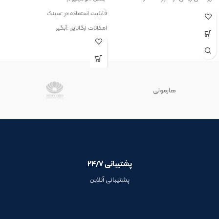
قابلیت استفاده در :سینک
امکانات ارگانایزر :آبگیر
هارمونی
پشتیبانی ۲۴/۷
پشتیبانی آنلاین