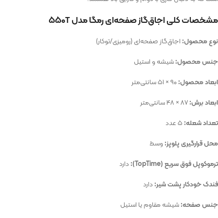
مشخصات کلی اجاق‌گاز صفحه‌ای رمگا مدل ۵۵۰T
نوع محصول:
اجاق‌گاز صفحه‌ای (رومیزی/توکار)
جنس محصول:
شیشه و استیل
ابعاد محصول:
۹۰ × ۵۱ سانتی‌متر
ابعاد برش:
۸۷ × ۴۸ سانتی‌متر
تعداد شعله:
۵ عدد
محل قرارگیری پلوپز:
وسط
ترموکوپل فوق سریع (TopTime):
دارد
فندک خودکار پشت شیر:
دارد
جنس صفحه:
شیشه مقاوم یا استیل