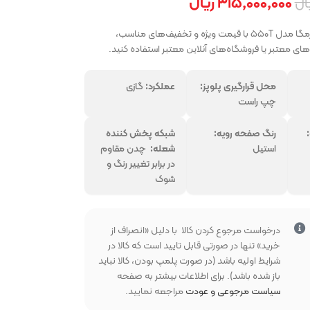
۳۱۵,۰۰۰,۰۰۰
ریال
ال
جهت خرید اجاق‌گاز رمگا مدل ۵۵۰T با قیمت ویژه و تخفیف‌های مناسب،
‌های معتبر یا فروشگاه‌های آنلاین معتبر استفاده کنید.
محل قرارگیری پلوپز:
عملکرد:
گازی
چپ راست
بخواهید
رنگ صفحه رویه:
شبکه پخش کننده
استیل
شعله:
چدن مقاوم
در برابر تغییر رنگ و
شوک
درخواست مرجوع کردن کالا با دلیل «انصراف از
خرید» تنها در صورتی قابل تایید است که کالا در
شرایط اولیه باشد (در صورت پلمپ بودن، کالا نباید
باز شده باشد). برای اطلاعات بیشتر به صفحه
سیاست مرجوعی و عودت
مراجعه نمایید.