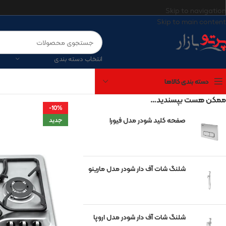
Skip to navigation
Skip to main content
انتخاب دسته بندی
دسته بندی کالاها
ممکن هست بپسندید…
-10%
صفحه کلید شودر مدل فیورا
برندهای موجود
جدید
آتریسا
شیرآلات شودر
شلنگ شات آف دار شودر مدل مارینو
چینی کرد
مروارید
گاتریا
شلنگ شات آف دار شودر مدل اروپا
کی‌آی‌جی