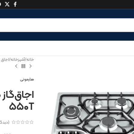
خانه
/
آشپزخانه
/
اجاق 
هارمونی
اجاق‌گاز
۵۵۰T
(دیدگا