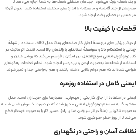
و یک شعله‌ٔ بزرگ می‌شود. چیدمان منطقی شعله‌ها به شما اجازه می‌دهد تا
هم‌زمان از چند قابلمه و ماهیتابه با اندازه‌های مختلف استفاده کنید، بدون آن‌که
مزاحمتی در فضای پخت ایجاد شود.
قطعات با کیفیت بالا
از دیگر ویژگی‌های برجسته‌ٔ اجاق‌ گاز صفحه‌ای رمگا مدل 580، استفاده از
شبکه‌ٔ
چدنی با استحکام بالا
و
سرشعله‌ٔ استاندارد با راندمان بالا
است. فندک اتوماتیک در
کنار
ترموکوپل ایمنی سریع‌العمل
این امکان را فراهم می‌کند که روشن شدن و
استفاده از شعله‌ها به‌صورت ایمن و بی‌دردسر انجام شود. تمام قطعات به‌گونه‌ای
طراحی شده‌اند که هم دوام بالایی داشته باشند و هم به‌راحتی جدا و تمیز شوند.
ایمنی کامل در استفاده روزمره
ایمنی در استفاده از اجاق‌ گاز یکی از مهم‌ترین معیارها برای خریداران است. مدل
۵۸۰ رمگا به
سیستم ترموکوپل ایمنی
مجهز شده که در صورت خاموش شدن شعله
به‌صورت ناگهانی (مثلاً در اثر سر رفتن غذا یا باد)، مسیر گاز را به‌صورت خودکار قطع
می‌کند تا از بروز خطر جلوگیری شود.
نظافت آسان و راحتی در نگهداری