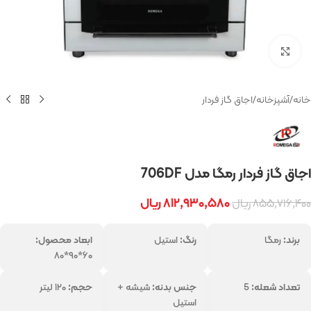
بزرگنمایی تصویر
خانه
/
آشپزخانه
/
اجاق گاز فردار
اجاق گاز فردار رمگا مدل 706DF
۸۱۲,۹۳۰,۵۸۰
ریال
۸۵۵,۷۱۶,۴۰۰
ریال
برند:
رمگا
رنگ:
استیل
ابعاد محصول:
۶۰*۹۰*۸۰
تعداد شعله:
5
جنس بدنه:
شیشه +
حجم:
۱۲۰ لیتر
استیل