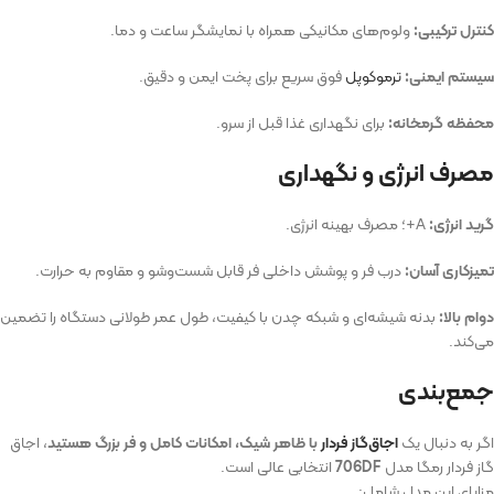
کنترل ترکیبی:
ولوم‌های مکانیکی همراه با نمایشگر ساعت و دما.
سیستم ایمنی:
ترموکوپل
فوق سریع برای پخت ایمن و دقیق.
محفظه گرمخانه:
برای نگهداری غذا قبل از سرو.
مصرف انرژی و نگهداری
گرید انرژی:
A+؛ مصرف بهینه انرژی.
تمیزکاری آسان:
درب فر و پوشش داخلی فر قابل شست‌وشو و مقاوم به حرارت.
دوام بالا:
بدنه شیشه‌ای و شبکه چدن با کیفیت، طول عمر طولانی دستگاه را تضمین
می‌کند.
جمع‌بندی
اگر به دنبال یک
اجاق‌گاز فردار
با ظاهر شیک، امکانات کامل و فر بزرگ هستید
، اجاق
گاز فردار رمگا مدل
706DF
انتخابی عالی است.
مزایای این مدل شامل: