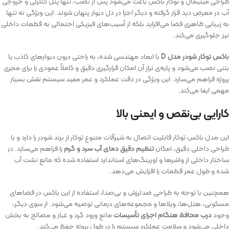
طراحی مینیمال و توکار باکس باعث می‌شود پس از نصب، تنها پنل کنترلی و خروجی‌
آب در معرض دید قرار گرفته و دیگر اجزا در دل دیوار پنهان شوند. این ویژگی نه‌ تنها
به زیبایی ظاهری فضا می‌افزاید بلکه از آسیب‌های فیزیکی احتمالی به قطعات داخلی
نیز جلوگیری می‌کند.
باکس توکار شودر مدل D
با ابعاد مهندسی‌ شده، به راحتی درون دیوارهای کاذب یا
بتنی نصب می‌شود و پایه‌ی تراز آن امکان قرارگیری دقیق و کاملاً عمودی را برای مجری
پروژه فراهم می‌سازد. این ویژگی در دقت عملکرد و عمر مفید سیستم نقش بسیار
مهمی ایفا می‌کند.
کارایی بی‌نقص و ایمنی بالا
این مدل باکس توکار قابلیت اتصال به شیرآلات متنوع توکار از برند شودر را دارد و با
طراحی داخلی دقیق، امکان
تنظیم دقیق دمای آب سرد و گرم
را فراهم می‌سازد. در
ساختار داخلی از واشرها و اورینگ‌های استاندارد استفاده شده که مانع نشت آب
شده و طول عمر قطعات را افزایش می‌دهد.
همچنین با توجه به طراحی ضدلرزش و بی‌صدا، استفاده از این باکس در فضاهای
مسکونی، هتل‌ها، ویلاها و مجموعه‌های درمانی توصیه می‌شود. از سوی دیگر،
وجود
درب محافظ هنگام اجرای تأسیسات
مانع ورود گرد و غبار و مصالح به بخش
داخلی می‌شود و سلامت عملکرد سیستم را در طول پروژه حفظ می‌کند.