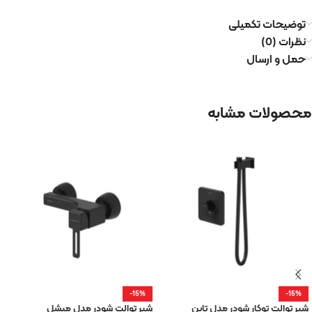
توضیحات تکمیلی
نظرات (0)
حمل و ارسال
محصولات مشابه
-15%
-15%
شیر توالت توکار شودر مدل تاین
شیر توالت شودر مدل میشل