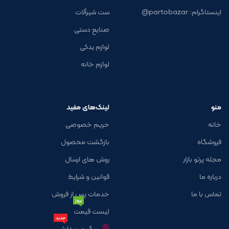
اینستاگرام: partobazar@
ست شیرآلات
صنایع دستی
لوازم یدکی
لوازم خانه
منو
لینک‌های مفید
خانه
حریم خصوصی
فروشگاه
بازگشت محصول
مجله پرتو بازار
روش های ارسال
درباره ما
قوانین و شرایط
تماس با ما
خدمات پس از فروش
بروز
لیست قیمت
جدید
پیگیری سفارش