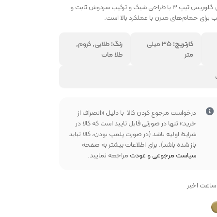
دوش توکار شودر مدل گلوریس تیپ ۳ با طراحی شیک و ترکیب سردوش ثابت و
 برای حمام‌های مدرن با عملکرد بالا است.
کارتریج:
۳۵ میلی
رنگ:
طلایی, کروم,
متر
طلا مات
بخواهید
درخواست مرجوع کردن کالا با دلیل «انصراف از
خرید» تنها در صورتی قابل تایید است که کالا در
شرایط اولیه باشد (در صورت پلمپ بودن، کالا نباید
باز شده باشد). برای اطلاعات بیشتر به صفحه
سیاست مرجوعی و عودت
مراجعه نمایید.