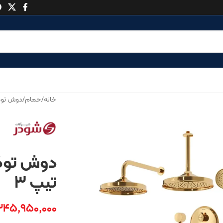
خانه
/
حمام
/
دوش توک
دوش توک
تیپ ۳
۳۴۵,۹۵۰,۰۰۰