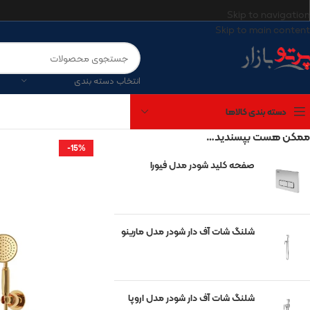
Skip to navigation
Skip to main content
انتخاب دسته بندی
دسته بندی کالاها
ممکن هست بپسندید…
-15%
صفحه کلید شودر مدل فیورا
برندهای موجود
آتریسا
شیرآلات شودر
شلنگ شات آف دار شودر مدل مارینو
چینی کرد
مروارید
گاتریا
شلنگ شات آف دار شودر مدل اروپا
کی‌آی‌جی