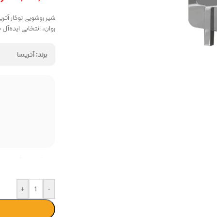
شیر روشویی توکار آت
روان، انتخابی ایده‌
برند:
آتریسا
ر
همه برندهارا از ما 
فروشگاه پرتو بازار
فروشگاه
🔥 تنها 4 عدد در انبار باقی مانده
+
-