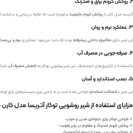
۲. روکش کروم براق و ضدزنگ
آتریسا مدل کارن از
روکش کروم باکیفیت
برخوردار است که علاوه بر زیبایی و درخشند
۳. عملکرد نرم و روان
این شیر دارای
مکانیزم داخلی پیشرفته
بوده که باعث می‌شود عملکردی
نرم و بی‌صدا
د
۴. صرفه‌جویی در مصرف آب
با استفاده از کارتریج‌های کم‌مصرف، این شیر روشویی توکار به
کاهش مصرف آب
کمک م
۵. نصب استاندارد و آسان
این شیر با
اتصالات استاندارد
طراحی شده است و به راحتی روی سیستم‌های رایج لول
مزایای استفاده از شیر روشویی توکار آتریسا مدل کارن 
✔
طراحی توکار برای جلوه‌ای مدرن و مرتب
✔
روکش کروم ضدزنگ و مقاوم در برابر رطوبت
✔
عملکرد روان و بی‌صدا با دسته ارگونومیک