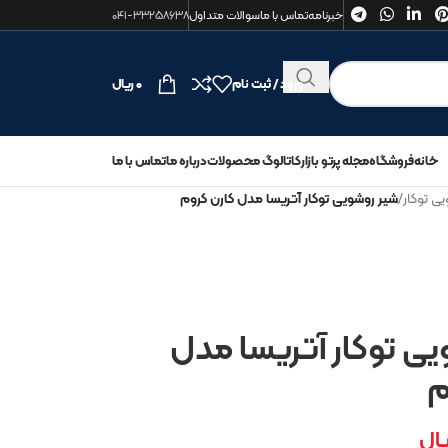
خبرنامه
تماس با ما
سوالات متداول
۰۴۱-۳۳۲۵۸۶۳۸
ورود / ثبت نام
۰
ریال
خانه
فروشگاه
مجله پرتو بازار
کاتالوگ محصولات
درباره ما
تماس با ما
ی توکار
/
شیر روشویی توکار آتریسا مدل کارن کروم
یی توکار آتریسا مدل
م
یال