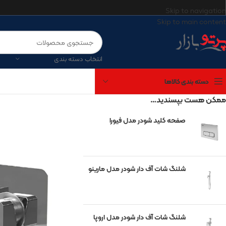
Skip to navigation
Skip to main content
انتخاب دسته بندی
دسته بندی کالاها
ممکن هست بپسندید…
صفحه کلید شودر مدل فیورا
برندهای موجود
آتریسا
شیرآلات شودر
شلنگ شات آف دار شودر مدل مارینو
چینی کرد
مروارید
گاتریا
شلنگ شات آف دار شودر مدل اروپا
کی‌آی‌جی