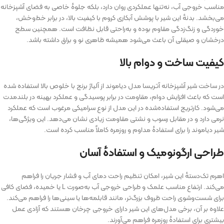
مناسب خروجی آب، نه‌تنها عملکردی روان دارد، بلکه جلوه‌ٔ خاصی به فضای آشپزخانه
می‌بخشد. بدنه‌ٔ این شیر با پوشش آبکاری کروم با کیفیت بالا، در برابر خط‌وخش،
خوردگی و زنگ‌زدگی مقاوم بوده و به‌راحتی قابل نظافت است. همچنین سطح
درخشان و صیقلی آن باعث می‌شود همیشه ظاهری نو و براق داشته باشد.
کیفیت ساخت و دوام بالا
در ساخت شیر آشپزخانه آتریسا مدل دیاموند از آلیاژ برنج با خلوص بالا استفاده شده
است که باعث افزایش دوام، مقاومت در برابر پوسیدگی و عملکرد بهینه در بلندمدت
می‌شود. کارتریج استفاده‌شده در این مدل از نوع سرامیکی مرغوب است که عملکرد
نرمی دارد و در مقابل رسوب و نشتی مقاومت زیادی نشان می‌دهد. این ویژگی‌ها،
شیر دیاموند را برای استفاده‌ٔ مداوم و روزمره کاملاً مناسب کرده است.
طراحی ارگونومیک و استفاده‌ٔ آسان
اهرم تک‌دسته‌ٔ این شیر، امکان تنظیم راحت دمای آب و فشار جریان را فراهم
می‌کند. ارتفاع مناسب علمک و طراحی خروجی آب به‌صورت L یا خمیده، فضای کافی
برای شست‌وشوی راحت ظروف بزرگ‌تر، مانند قابلمه‌ها یا سینی‌ها را فراهم می‌کند.
علاوه بر آن، برخی مدل‌های این شیر دارای خروجی چرخان هستند که آزادی عمل
بیشتری برای استفاده‌ٔ روزمره فراهم می‌آورند.