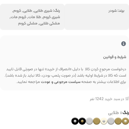
برند:
شودر
رنگ:
شیری طلایی, طلایی, کروم,
شیری کروم, طلا مات, کروم مات,
مشکی طلایی, مشکی کروم
شرایط و قوانین
درخواست مرجوع کردن کالا با دلیل «انصراف از خرید» تنها در صورتی قابل تایید
است که کالا در شرایط اولیه باشد (در صورت پلمپ بودن، کالا نباید باز شده باشد).
برای اطلاعات بیشتر به صفحه
سیاست مرجوعی و عودت
مراجعه نمایید.
🛒 در سبد خرید 1242 نفر
رنگ
طلایی