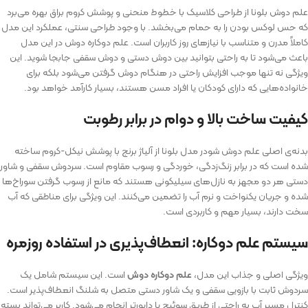
علم دوش بلونا از طراحی کلاسیک با خطوط منحنی و پوشش کروم براق بهره می‌برد
که حس لوکس بودن را به حمام می‌بخشد. با وجود طراحی سنتی، عملکرد این مدل
کاملاً مدرن و متناسب با نیازهای روز کاربران است. علم دوکاره دوش در این مدل
باعث می‌شود تا به راحتی بتوانید بین دوش دستی و دوش سقفی جابجا شوید. این
ویژگی نه تنها موجب افزایش راحتی در هنگام دوش گرفتن می‌شود بلکه برای
خانواده‌هایی که دارای کودکان یا افراد مسن هستند، بسیار کارآمد خواهد بود.
کیفیت ساخت بالا و دوام در برابر رطوبت
بدنه‌ی اصلی علم دوش شودر مدل بلونا از آلیاژ برنج با پوشش نیکل-کروم ساخته
شده است که در برابر زنگ‌زدگی، خوردگی و رسوب مقاوم است. سردوش سقفی و شاور
دستی هر دو مجهز به نازل‌های سیلیکونی هستند که مانع از رسوب گرفتن سوراخ‌ها
شده و جریان یکنواخت و نرم آب را تضمین می‌کنند. این ویژگی برای مناطقی که آب
سخت دارند، بسیار مهم و کاربردی است.
سیستم علم دوکاره: انعطاف‌پذیری در استفاده روزمره
ویژگی اصلی و جذاب این مدل،
علم دوکاره دوش
است. این سیستم شامل یک
سردوش ثابت با بازویی سقفی و یک شاور دستی متصل به شلنگ انعطاف‌پذیر است.
کنترل مسیر آب به راحتی از طریق سوئیچ یا دایورتر انجام می‌شود. کاربر می‌تواند بسته