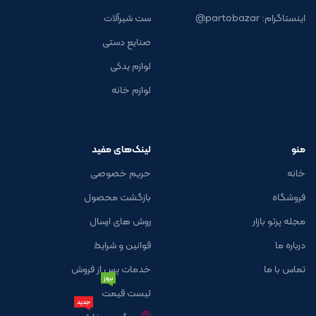
اینستاگرام: partobazar@
ست شیرآلات
صنایع دستی
لوازم یدکی
لوازم خانه
منو
لینک‌های مفید
خانه
حریم خصوصی
فروشگاه
بازگشت محصول
مجله پرتو بازار
روش های ارسال
درباره ما
قوانین و شرایط
تماس با ما
خدمات پس از فروش
بروز
لیست قیمت
جدید