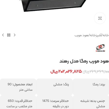
بزرگنمایی تصویر
خانه
/
آشپزخانه
/
هود مورب
هود مورب رمگا مدل رهند
۲۰۲,۰۲۶,۸۲۵
ریال
۲۶۹,۳۶۹,۱۰۰
ریال
برند:
رمگا
رنگ:
مشکی
ابعاد محصول:
90
سانتی متر
جنس بدنه:
شیشه
حداکثر سرعت:
1475
حداکثر قدرت:
650
مشکی
دور در دقیقه
متر مکعب بر ساعت