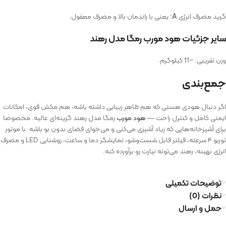
گرید مصرف انرژی
A
؛ یعنی با راندمان بالا و مصرف معقول.
سایر جزئیات هود مورب رمگا مدل رهند
وزن تقریبی: ~11 کیلوگرم.
جمع‌بندی
اگر دنبال هودی هستی که هم ظاهر زیبایی داشته باشه، هم مکش قوی، امکانات
ایمنی کامل و کنترل راحت —
هود مورب
رمگا مدل رهند گزینه‌ای عالیه. مخصوصا
برای آشپزخانه‌هایی که زیاد آشپزی می‌کنی و می‌خوای فضای بدون بو باشه. با موتور
توربو ۴ سرعته، فیلتر قابل شست‌وشو، نمایشگر دما و ساعت، روشنایی LED و مصرف
انرژی بهینه، رهند می‌تونه نیازت رو برآورده کنه.
توضیحات تکمیلی
نظرات (0)
حمل و ارسال