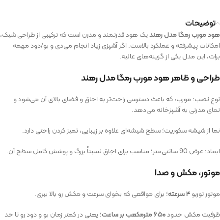
توضیحات
هود مورب رمگا مدل رهند
یک هود قدرتمند و مدرن است که ترکیبی از طراحی شیک،
امکانات پیشرفته و عملکرد بالاست. اگر آشپزی زیاد انجام می‌دی و بو/دود مهمه
برات، این مدل یکی از گزینه‌های عالیه.
طراحی و ظاهر هود مورب رمگا مدل رهند
نوع نصب: مورب، که باعث دسترسی راحت‌تر به اجاق و فضای بالای آن می‌شود و
نمای مدرنی به آشپزخانه می‌دهد.
نما از شیشه سکوریت؛ سطح شیشه‌ای علاوه بر زیبایی، تمیز کردن راحتی دارد.
ابعاد: عرض 90 سانتی‌متر؛ مناسب برای اجاق نسبتاً بزرگ و پوشش کامل سطح آن.
موتور، مکش و صدا
موتور توربو
۴ سرعته
؛ برای مواقعی که بخوای سرعت و مکش رو بالا ببری.
ظرفیت مکش حدود
۶۵۰ مترمکعب بر ساعت
؛ یعنی در کمتر زمان بو و دود رو تا حد