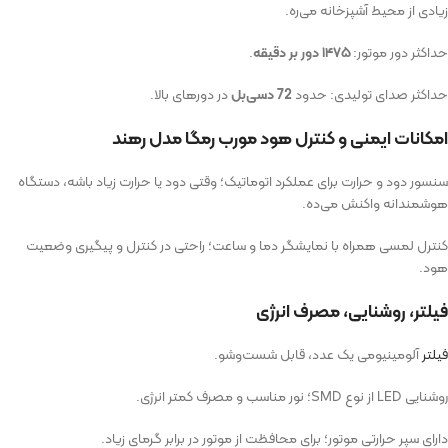
زیادی از محیط آشپزخانه می‌ره.
حداکثر دور موتور:
۱۴۷۵ دور بر دقیقه
.
حداکثر صدای تولیدی: حدود
72 دسی‌بل
در دورهای بالا.
امکانات ایمنی و کنترل هود مورب رمگا مدل رهند
سنسور دود و حرارت برای عملکرد اتوماتیک؛ وقتی دود یا حرارت زیاد باشه، دستگاه
هوشمندانه واکنش می‌ده.
کنترل لمسی همراه با نمایشگر دما و ساعت؛ راحتی در کنترل و پیگیری وضعیت
هود.
فیلتر، روشنایی، مصرف انرژی
فیلتر
آلومینیومی یک عدد، قابل شست‌وشو.
روشنایی LED از نوع SMD؛ نور مناسب و مصرف کمتر انرژی.
دارای سپر حرارتی موتور؛ برای محافظت از موتور در برابر گرمای زیاد.