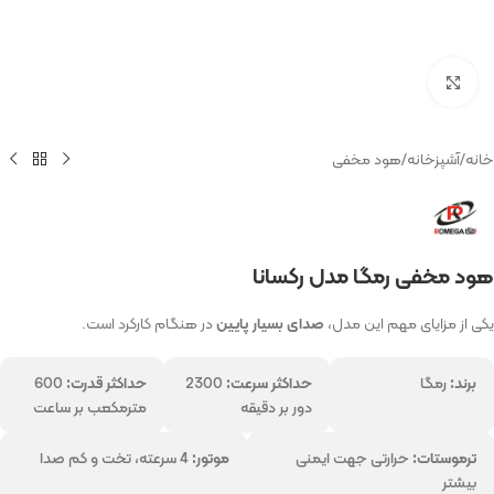
بزرگنمایی تصویر
خانه
/
آشپزخانه
/
هود مخفی
هود مخفی رمگا مدل رکسانا
یکی از مزایای مهم این مدل،
صدای بسیار پایین
در هنگام کارکرد است.
برند:
رمگا
حداکثر سرعت:
2300
حداکثر قدرت:
600
دور بر دقیقه
مترمکعب بر ساعت
ترموستات:
حرارتی جهت ایمنی
موتور:
4 سرعته، تخت و کم صدا
بیشتر