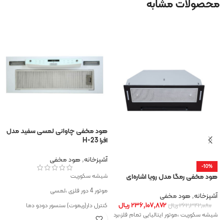
محصولات مشابه
هود مخفی چاوانی لمسی سفید مدل
افرا 23-H
آشپزخانه
,
هود مخفی
-10%
شیشه سکوریت
هود مخفی رمگا مدل رویا اشاره‌ای
موتور 4 دور فلزی ،لمسی
آشپزخانه
,
هود مخفی
۲۳۶,۱۰۷,۸۷۲
ریال
کنترل دار(ریموت) سنسور دودو دما
۲۶۲,۳۴۲,۰۸۰
ریال
شیشه سکوریت ،موتور ایتالیایی تمام فلز،برد
فیلتر آلومنیومی قابل شستشو