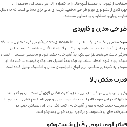
متفاوت از تهویه در محیط آشپزخانه را به کاربران ارائه می‌دهد. این محصول با
بهره‌گیری از تکنولوژی روز و طراحی مخفی، گزینه‌ای عالی برای کسانی است که به‌دنبال
ترکیب زیبایی، عملکرد و بی‌صدایی هستند.
طراحی مدرن و کاربردی
هود
مخفی رمگا مدل رکسانا در دستهٔ
هودهای مخفی
قرار می‌گیرد؛ به این معنا که
در داخل کابینت نصب می‌شود و در ظاهر آشپزخانه قابل مشاهده نیست. این
ویژگی باعث می‌شود طراحی یکپارچه‌ٔ آشپزخانه حفظ شود و محیطی مینیمال، تمیز و
شیک ایجاد شود. ابعاد استاندارد، رنگ بدنهٔ استیل ضد زنگ و کیفیت ساخت بالا، این
هود را به گزینه‌ای مناسب برای انواع دکوراسیون مدرن و کلاسیک تبدیل کرده‌ است.
قدرت مکش بالا
یکی از مهم‌ترین ویژگی‌های این مدل،
قدرت مکش قوی
آن است. موتور قدرتمند
به‌کاررفته در این هود، قادر است بخار، دود، چربی و بوی نامطبوع ناشی از پخت‌وپز را
به‌سرعت جذب کرده و هوای آشپزخانه را تمیز نگه دارد. این عملکرد حتی در
آشپزخانه‌های پر رفت‌وآمد و پرکاربرد نیز به‌خوبی پاسخ‌گو است.
فیلتر آلومینیومی قابل شست‌وشو