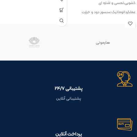
کشویی،لمسی و اشاره ای
لامپ SMD،بدنه ی مستحکم با رنگ الکترو
عملکرداتوماتیک:سنسور دود و حرارت
استاتیک
روشنایی:lED برى با قابليت تعویض رنگ
24 ماه ضمانت نامه
فیلتر:1عدد آلمینیومی آسان تمیز شو
24 ماه ضمانت نامه
هارمونی
پشتیبانی ۲۴/۷
پشتیبانی آنلاین
پرداخت آنلاین