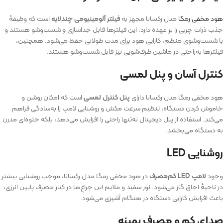
هود مخفی رمگا
مدل رکسانا مجهز به
فیلتر آلومینیومی چندلایه
است که وظیفه‌ٔ
جذب ذرات چربی را بر عهده دارد. این فیلترها قابل جداسازی و شست‌وشو هستند و
با شست‌وشوی منظم، کارایی هود برای مدت طولانی حفظ می‌شود. همچنین،
فیلترها به‌راحتی در ماشین ظرف‌شویی نیز قابل شست‌وشو هستند.
کنترل آسان و پنل لمسی
هود مخفی رمگا مدل رکسانا دارای
پنل کنترل لمسی
است که امکان روشن و
خاموش کردن دستگاه، تنظیم سرعت مکش و روشنایی لامپ را به‌سادگی فراهم
می‌کند. استفاده از پنل دیجیتال نه‌تنها راحتی را افزایش می‌دهد، بلکه جلوه‌ای مدرن
به دستگاه می‌بخشد.
روشنایی LED
وجود
لامپ LED کم‌مصرف
در هود مخفی رمگا مدل رکسانا، موجب روشنایی بیشتر
در ناحیهٔ اجاق گاز می‌شود. نور سفید و ملایم این چراغ‌ها در کنار مصرف پایین انرژی،
باعث افزایش کارایی دستگاه در هنگام آشپزی می‌شود.
صدای کم و مصرف بهینه