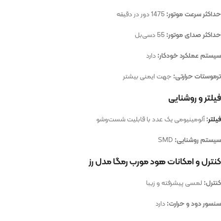
حداکثر سرعت موتور:
1475 دور در دقیقه
حداکثر صدای موتور:
55 دسی‌بل
سیستم عملکرد خودکار:
دارد
ترموستات حرارتی:
جهت ایمنی بیشتر
فیلتر و روشنایی
فیلتر
:
آلومینیومی یک عدد با قابلیت شست‌وشو
سیستم روشنایی:
SMD
کنترل و امکانات هود مورب رمگا مدل رز
کنترل:
لمسی پیشرفته و زیبا
سنسور دود و حرارت:
دارد