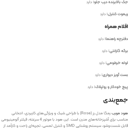
جک بالابرنده درب جلو:
دارد
ریموت کنترل:
دارد
اقلام همراه
دفترچه راهنما:
دارد
برگه گارانتی:
دارد
لوله خرطومی:
دارد
بست آویز دیواری:
دارد
پیچ خودکار و رولپلاک:
دارد
جمع‌بندی
هود مورب
رمگا مدل رز (Rose) با طراحی شیک و ویژگی‌های کاربردی، انتخابی
مناسب برای آشپزخانه‌های مدرن است. این هود با موتور 4 سرعته، فیلتر آلومینیومی
قابل شست‌وشو، سیستم روشنایی SMD و کنترل لمسی، تجربه‌ای راحت و کارآمد از