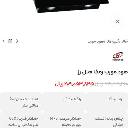
بزرگنمایی تصویر
خانه
/
آشپزخانه
/
هود مورب
هود مورب رمگا مدل رز
۲۰۹,۰۵۳,۸۴۵
ریال
۲۷۸,۷۳۸,۴۶۰
ریال
برند:
رمگا
رنگ:
مشکی
ابعاد محصول:
۶۰
سانتی متر
جنس بدنه:
شیشه
حداکثر سرعت:
1475
حداکثر قدرت:
650
مشکی
دور در دقیقه
متر مکعب بر ساعت