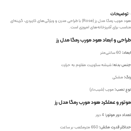
توضیحات
هود مورب رمگا مدل رز (Rose) با طراحی مدرن و ویژگی‌های کاربردی، گزینه‌ای
مناسب برای آشپزخانه‌های امروزی است.
طراحی و ابعاد هود مورب رمگا مدل رز
ابعاد:
60 سانتی‌متر
جنس بدنه:
شیشه سکوریت مقاوم به حرارت
رنگ:
مشکی
نوع نصب:
مورب (شیب‌دار)
موتور و عملکرد هود مورب رمگا مدل رز
تعداد دور موتور:
4 دور
حداکثر قدرت مکش:
650 مترمکعب بر ساعت