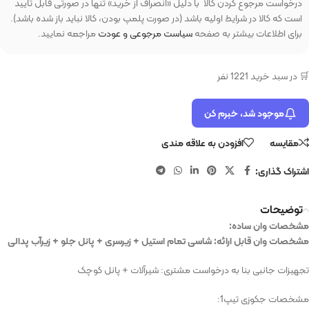
درخواست مرجوع کردن کالا با دلیل «انصراف از خرید» تنها در صورتی قابل تایید
است که کالا در شرایط اولیه باشد (در صورت پلمپ بودن، کالا نباید باز شده باشد).
برای اطلاعات بیشتر به صفحه
سیاست مرجوعی و عودت
مراجعه نمایید.
🛒 در سبد خرید 1221 نفر
موجود شد، خبرم کن
مقایسه
افزودن به علاقه مندی
اشتراک گذاری:
توضیحات
مشخصات وان ساده:
مشخصات وان قابل ارائه: شاسی تمام استیل + زیرسری + پانل جلو + زیرآب پدالی
تجهیزات جانبی بنا به درخواست مشتری: شیرآلات + پانل کوچک
مشخصات جکوزی تیپ1: