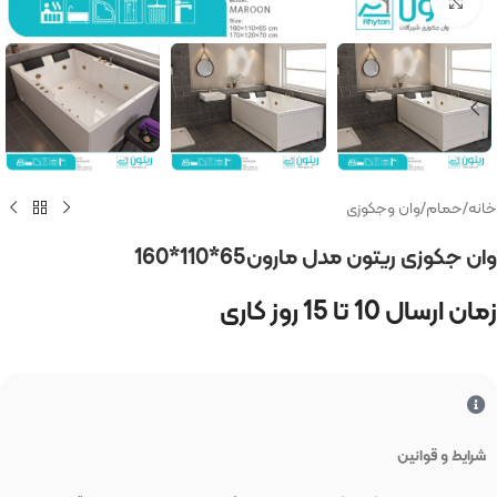
بزرگنمایی تصویر
خانه
/
حمام
/
وان وجکوزی
وان جکوزی ریتون مدل مارون65*110*160
زمان ارسال 10 تا 15 روز کاری
شرایط و قوانین