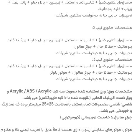
ماساژور(پا.کناری.کمر) + شاسی تمام استیل + زیرسری + پانل جلو + پانل بغل +
زیرآب+ کلید پنوماتیک
تجهیزات جانبی بنا به درخواست مشتری: شیرآلات
مشخصات جکوزی تیپ2:
ماساژور(پا.کناری.کمر) + شاسی تمام استیل + زیرسری + پانل جلو + زیرآب+ کلید
پنوماتیک +حفاظ جان + چراغ هالوژن
تجهیزات جانبی بنا به درخواست مشتری: شیرآلات
مشخصات جکوزی تیپ3:
ماساژور(پا.کناری.کمر) + شاسی تمام استیل + زیرسری + پانل جلو + زیرآب+ کلید
پنوماتیک + حفاظ جان + چراغ هالوژن + موتور بلوئر
تجهیزات جانبی بنا به درخواست مشتری: شیرآلات
مشخصات ورق: ورق استفاده شده بصورت سه لایه Acrylic / ABS / Acrylic و
ورق کست آکریلیک آلمانی (تقویت شده با 5 لایه فایبرگلاس) می باشد.
شاسی: شاسی محصولات تمام استیل باضخامت 25×25 میلیمتر بوده که ضد زنگ
و خوردگی می باشد.
چراغ هالوژن: خاصیت نوردرمانی (کروموتراپی)
موتور: موتورهای سفارشی ریتون دارای هسته کاملاً عایق با ضریب ایمنی بالا و مقاوم