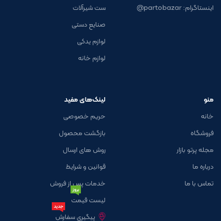
اینستاگرام: partobazar@
ست شیرآلات
صنایع دستی
لوازم یدکی
لوازم خانه
منو
لینک‌های مفید
خانه
حریم خصوصی
فروشگاه
بازگشت محصول
مجله پرتو بازار
روش های ارسال
درباره ما
قوانین و شرایط
تماس با ما
خدمات پس از فروش
بروز
لیست قیمت
جدید
پیگیری سفارش