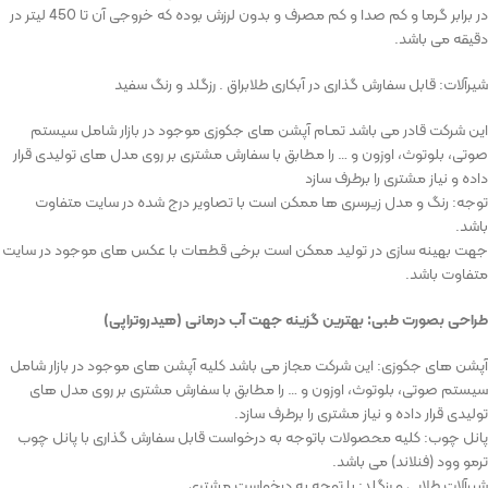
در برابر گرما و کم صدا و کم مصرف و بدون لرزش بوده که خروجی آن تا 450 لیتر در
دقیقه می باشد.
شیرآلات: قابل سفارش گذاری در آبکاری طلابراق . رزگلد و رنگ سفید
این شرکت قادر می باشد تمـام آپشن های جکوزی موجود در بازار شامل سیستم
صوتی، بلوتوث، اوزون و … را مطابق با سفارش مشتری بر روی مدل های تولیدی قرار
داده و نیاز مشتری را برطرف سازد
توجه: رنگ و مدل زیرسری ها ممکن است با تصاویر درج شده در سایت متفاوت
باشد.
جهت بهینه سازی در تولید ممکن است برخی قطعات با عکس های موجود در سایت
متفاوت باشد.
طراحی بصورت طبی: بهترین گزینه جهت آب درمانی (هیدروتراپی)
آپشن های جکوزی: این شرکت مجاز می باشد کلیه آپشن های موجود در بازار شامل
سیستم صوتی، بلوتوث، اوزون و … را مطابق با سفارش مشتری بر روی مدل های
تولیدی قرار داده و نیاز مشتری را برطرف سازد.
پانل چوب: کلیه محصولات باتوجه به درخواست قابل سفارش گذاری با پانل چوب
ترمو وود (فنلاند) می باشد.
شیرآلات طلایی و رزگلد: با توجه به درخواست مشتری