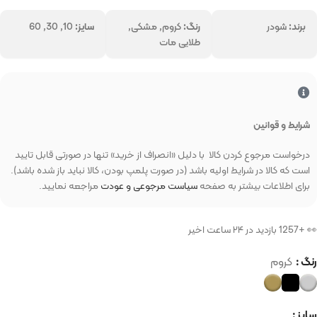
برند:
شودر
رنگ:
کروم, مشکی,
سایز:
10, 30, 60
طلایی مات
شرایط و قوانین
درخواست مرجوع کردن کالا با دلیل «انصراف از خرید» تنها در صورتی قابل تایید
است که کالا در شرایط اولیه باشد (در صورت پلمپ بودن، کالا نباید باز شده باشد).
برای اطلاعات بیشتر به صفحه
سیاست مرجوعی و عودت
مراجعه نمایید.
👀 +1257 بازدید در ۲۴ ساعت اخیر
رنگ
کروم
سایز