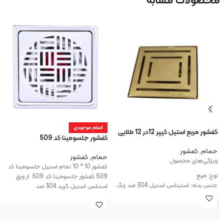
اتمام موجودی
کفشور مربع استیل کیپر 12در 12 طلایی
کفشور جلسومینا کد 509
حمام
,
کفشور
حمام
,
کفشور
ویژگی‌های محصول
کفشور 10 * 10 تمام استیل جلسومینا کد
نوع: مربع
509 کفشور جلسومینا کد 509 از ورق
جنس بدنه: استینلس استیل 304 ضد زنگ
استنلس استیل گرید 304 ضد