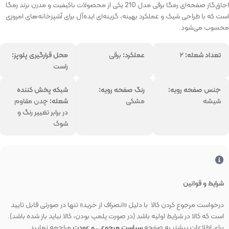
اجاق‌گاز صفحه‌ای رمگا برقی مدل 210 یکی از محصولات باکیفیت و مدرن برند رمگا
است که با طراحی شیک و عملکرد بهینه، گزینه‌ای ایده‌آل برای آشپزخانه‌های امروزی
محسوب می‌شود.
تعداد شعله:
۲
عملکرد:
برقی
محل قرارگیری پلوپز:
راست
جنس صفحه رویه:
رنگ صفحه رویه:
شبکه پخش کننده
شیشه
مشکی
شعله:
چدن مقاوم
در برابر تغییر رنگ و
شوک
شرایط و قوانین
درخواست مرجوع کردن کالا با دلیل «انصراف از خرید» تنها در صورتی قابل تایید
است که کالا در شرایط اولیه باشد (در صورت پلمپ بودن، کالا نباید باز شده باشد).
برای اطلاعات بیشتر به صفحه
سیاست مرجوعی و عودت
مراجعه نمایید.