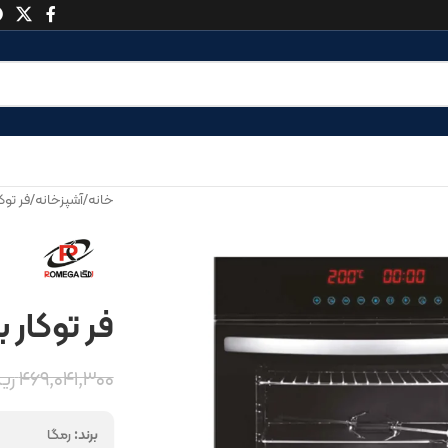
خانه
/
آشپزخانه
/
فر توک
فر توکار بر
۴۶۹,۰۴۱,۳۰۰
ری
برند:
رمگا