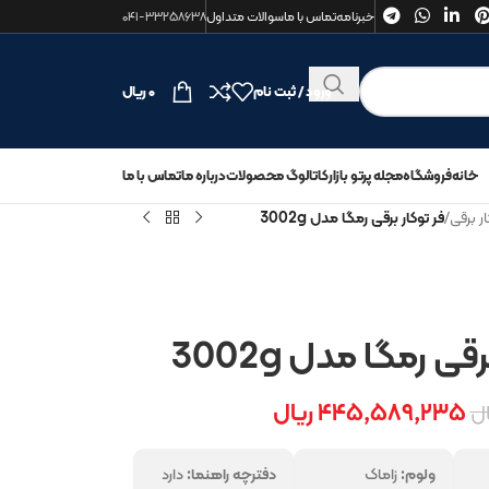
خبرنامه
تماس با ما
سوالات متداول
۰۴۱-۳۳۲۵۸۶۳۸
ورود / ثبت نام
۰
ریال
خانه
فروشگاه
مجله پرتو بازار
کاتالوگ محصولات
درباره ما
تماس با ما
ار برقی
/
فر توکار برقی رمگا مدل 3002g
قی رمگا مدل 3002g
۴۴۵,۵۸۹,۲۳۵
ریال
ال
ولوم:
زاماک
دفترچه راهنما:
دارد