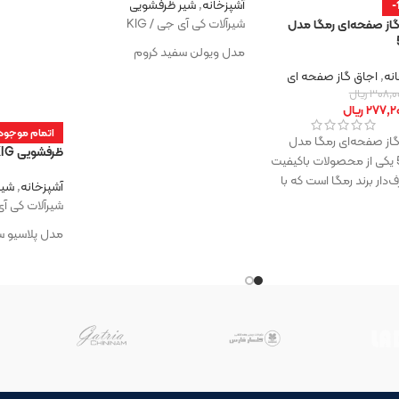
آشپزخانه
,
شیر ظرفشویی
-
شیرآلات کی آی جی / KIG
گاز صفحه‌ای رمگا مدل
مدل ویولن سفید کروم
نه
,
اجاق گاز صفحه ای
۳۰۸,۰
ریال
۲۷۷,۲۰
ریال
اتمام موجود
گاز صفحه‌ای رمگا مدل
ظرفشویی KIG پلاسیو سفید
580R یکی از محصولات باکیفیت
ف‌دار برند رمگا است که با
آشپزخانه
,
شیر
زیبا، عملکرد
شیرآلات کی آی ج
مدل پلاسیو س