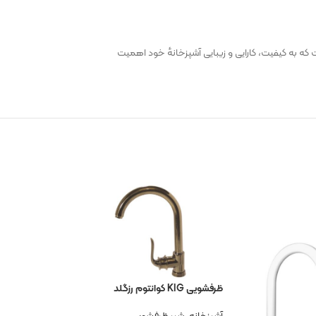
نی است که به کیفیت، کارایی و زیبایی آشپزخانهٔ خود اهمیت
ظرفشویی KIG کوانتوم رزگلد
آشپزخانه
,
شیر ظرفشویی