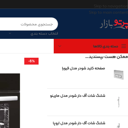
Skip to navigation
Skip to main content
انتخاب دسته بندی
دسته بندی کالاها
ممکن هست بپسندید…
-5%
صفحه کلید شودر مدل فیورا
برندهای موجود
آتریسا
شیرآلات شودر
شلنگ شات آف دار شودر مدل مارینو
چینی کرد
مروارید
گاتریا
شلنگ شات آف دار شودر مدل اروپا
کی‌آی‌جی