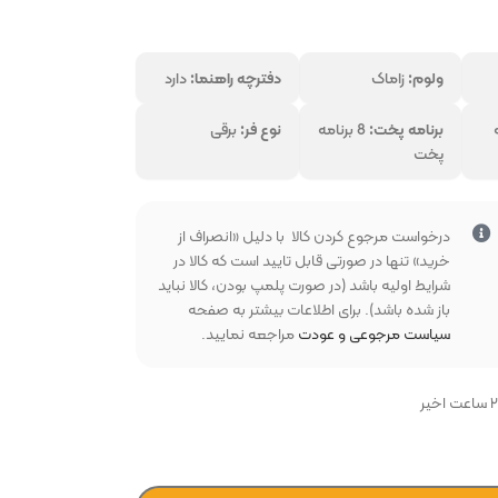
ولوم:
زاماک
دفترچه راهنما:
دارد
برنامه پخت:
8 برنامه
نوع فر:
برقی
پخت
بخواهید
درخواست مرجوع کردن کالا با دلیل «انصراف از
خرید» تنها در صورتی قابل تایید است که کالا در
شرایط اولیه باشد (در صورت پلمپ بودن، کالا نباید
باز شده باشد). برای اطلاعات بیشتر به صفحه
سیاست مرجوعی و عودت
مراجعه نمایید.