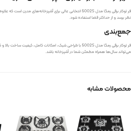
فر توکار برقی رمگا مدل 5002S انتخابی عالی برای آشپزخان
نظر برسد و از حداکثر فضا استفاده شود.
جمع‌بندی
فر توکار برقی رمگا مدل 5002S با طراحی شیک، امکانات کامل، کی
می‌تواند سال‌ها همراه مطمئن شما در آشپزخانه باشد.
محصولات مشابه