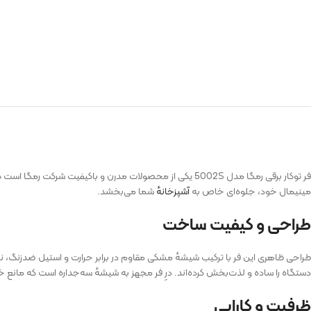
فر توکار برقی رمگا مدل 5002S یکی از محصولات مدرن و باکیف
مینیمال خود، جلوه‌ای خاص به
آشپزخانهٔ
شما می‌بخشد.
طراحی و کیفیت ساخت
طراحی ظاهری این فر با ترکیب شیشهٔ مشکی مقاوم در برابر حرارت و استیل ضدزنگ، نه‌تن
دستگاه را ساده و لذت‌بخش کرده‌اند. درِ فر مجهز به شیشهٔ سه‌جداره است که مانع خ
ظرفیت و کارایی