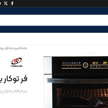
خانه
/
آشپزخانه
/
فر توک
فر توکار بر
۵۸۰,۱۷۹,۶۰۰
ری