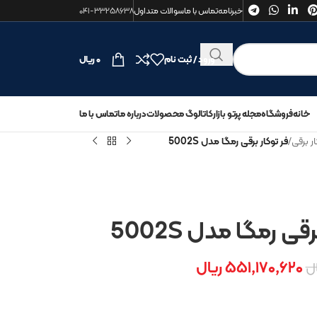
خبرنامه
تماس با ما
سوالات متداول
۰۴۱-۳۳۲۵۸۶۳۸
ورود / ثبت نام
۰
ریال
خانه
فروشگاه
مجله پرتو بازار
کاتالوگ محصولات
درباره ما
تماس با ما
ار برقی
/
فر توکار برقی رمگا مدل 5002S
قی رمگا مدل 5002S
۵۵۱,۱۷۰,۶۲۰
ریال
ال