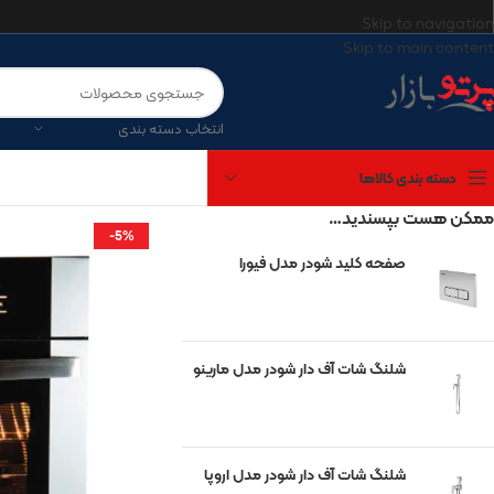
Skip to navigation
Skip to main content
انتخاب دسته بندی
دسته بندی کالاها
ممکن هست بپسندید…
-5%
صفحه کلید شودر مدل فیورا
برندهای موجود
آتریسا
شیرآلات شودر
شلنگ شات آف دار شودر مدل مارینو
چینی کرد
مروارید
گاتریا
شلنگ شات آف دار شودر مدل اروپا
کی‌آی‌جی