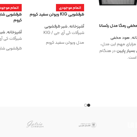
اتمام موجودی
اتمام موجود
ظرفشویی KIG ویولن سفید کروم
کروم
خفی رمگا مدل رکسانا
آشپزخانه
,
شیر ظرفشویی
آشپزخانه
,
شیر
شیرآلات کی آی جی / KIG
نه
,
هود مخفی
شیرآلات کی آی ج
مدل ویولن سفید کروم
 مزایای مهم این مدل،
ظرفشویی شاور
سیار پایین
در هنگام
 است.
سفید