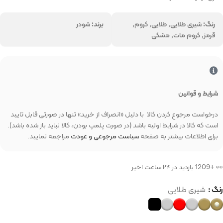
رنگ:
شیری طلایی, طلایی, کروم,
برند:
شودر
قرمز, کروم مات, مشکی
شرایط و قوانین
درخواست مرجوع کردن کالا با دلیل «انصراف از خرید» تنها در صورتی قابل تایید
است که کالا در شرایط اولیه باشد (در صورت پلمپ بودن، کالا نباید باز شده باشد).
برای اطلاعات بیشتر به صفحه
سیاست مرجوعی و عودت
مراجعه نمایید.
👀 +1209 بازدید در ۲۴ ساعت اخیر
رنگ
شیری طلایی