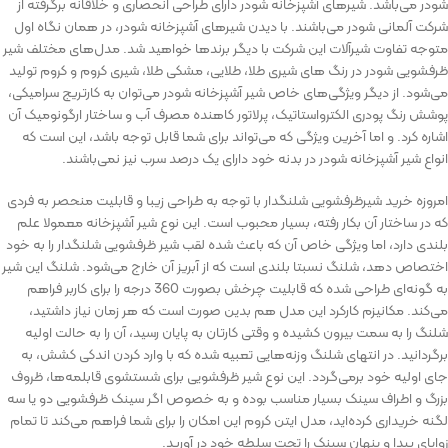
شودر می‌باشد. شیرهای آشپزخانه شودر دارای طراحی انحصاری و خلاقانه برگرفته از
شرکت آلمانی شودر می‌باشند. با دیدن شیرهای آشپزخانه شودر، در همان نگاه اول
متوجه تفاوت شیرآلات این شرکت با دیگر برندها خواهید شد. مدل‌های مختلف شیر
ظرفشویی شودر در رنگ های شیری طلا، طلایی، مشکی طلا، شیری کروم و کروم تولید
می‌شود. از دیگر ویژگی‌های خاص شیر آشپزخانه شودر می‌توان به کارتریج سرامیکی،
پوشش رنگ پودری الکترواستاتیک، پرلاتور کاهنده مصرف آب و ساختار ارگونومیک آن
اشاره کرد. و اما آخرین ویژگی که می‌تواند برای شما قابل توجه باشد، این است که
انواع شیر آشپزخانه شودر در بدنه خود دارای یک درصد سرب نیز نمی‌باشند.
امروزه خرید شیرظرفشویی شلنگدار با توجه به طراحی زیبا و قابلیت منحصر به فردی
که در ساختار آن بکار رفته، بسیار محبوب است. این نوع شیر آشپزخانه معمولا علم‌
بلندی دارد، اما ویژگی خاص آن که باعث شده لقب شیر ظرفشویی شلنگدار را به خود
اختصاص دهد، شلنگ نسبتا بلندی است که از آبریز آن خارج می‌شود. شلنگ این شیر
به گونه‌ای طراحی شده که قابلیت چرخش بصورت 360 درجه را برای کاربر فراهم
می‌کند. مکانیزم کارکرد این مدل هم بدین صورت است که هر زمان نیاز داشتید،
شلنگ را به سمت بیرون کشیده و وقتی کارتان به پایان رسید، آن را به حالت اولیه
برگردانید. در انتهای شلنگ وزنه‌هایی تعبیه شده که با وارد کردن اندکی کشش، به
جای اولیه خود برمی‌گردد. این نوع شیر ظرفشویی برای شستشوی قابلمه‌ها، ظروف
بزرگ و اطراف سینک بسیار مناسب بوده و به خصوص اگر سینک ظرفشویی دو یا سه
لگنه خریداری کرده‌اید، مدل ایتن کروم این امکان را برای شما فراهم می‌کند تا تمام
زوایای پیدا و پنهان سینک را تحت سلطه خود در آورید.