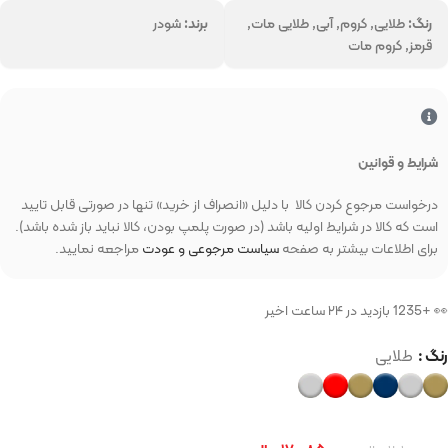
رنگ:
طلایی, کروم, آبی, طلایی مات,
برند:
شودر
قرمز, کروم مات
شرایط و قوانین
درخواست مرجوع کردن کالا با دلیل «انصراف از خرید» تنها در صورتی قابل تایید
است که کالا در شرایط اولیه باشد (در صورت پلمپ بودن، کالا نباید باز شده باشد).
برای اطلاعات بیشتر به صفحه
سیاست مرجوعی و عودت
مراجعه نمایید.
👀 +1235 بازدید در ۲۴ ساعت اخیر
رنگ
طلایی