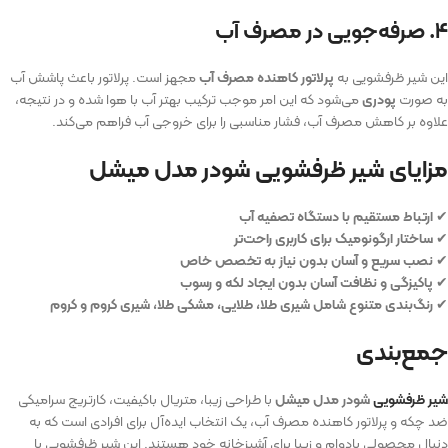
۴. صرفه‌جویی در مصرف آب
این شیر ظرفشویی به
پرلاتور کاهنده مصرف آب
مجهز است. پرلاتور باعث پاشش آب
به صورت
پودری
می‌شود که این امر موجب ترکیب بهتر آب با هوا شده و در نتیجه،
علاوه بر کاهش مصرف آب، فشار مناسبی را برای خروجی آب فراهم می‌کند.
مزایای شیر ظرفشویی شودر مدل میشل
✔
ارتباط مستقیم با دستگاه تصفیه آب
✔
ساختار ارگونومیک برای کاربری راحت‌تر
✔
نصب سریع و آسان بدون نیاز به تخصص خاص
✔
پاکیزگی و نظافت آسان بدون ایجاد لکه و رسوب
✔
رنگ‌بندی متنوع شامل شیری طلا، طلایی، مشکی طلا، شیری کروم و کروم
جمع‌بندی
شیر ظرفشویی
شودر مدل میشل
با طراحی زیبا، متریال باکیفیت، کارتریج سرامیکی
ضد چکه و پرلاتور کاهنده مصرف آب، یک انتخاب ایده‌آل برای افرادی است که به
دنبال محصولی بادوام و زیبا برای آشپزخانه خود هستند. این شیر ظرفشویی با