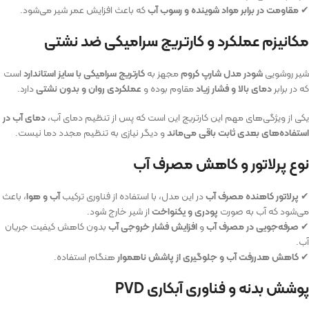
✔
مقاومت در برابر مواد شوینده و رسوب آب
که باعث افزایش عمر شیر می‌شود.
مکانیزم عملکرد و کارتریج سرامیکی ضد نشتی
شیر روشویی
شودر مدل شارپ کروم
مجهز به
کارتریج سرامیکی با سایز استاندارد
است
که در برابر
دمای بالا و فشار زیاد
مقاوم بوده و
عملکردی روان و بدون نشتی
دارد.
یکی از ویژگی‌های مهم این کارتریج این است که پس از تنظیم دمای آب،
دمای آب در
استفاده‌های بعدی ثابت باقی می‌ماند
و دیگر نیازی به تنظیم مجدد دما نیست.
نوع پرلاتور و کاهش مصرف آب
✔
پرلاتور کاهنده مصرف آب
در این مدل، با استفاده از فناوری ترکیب
آب و هوا
، باعث
می‌شود که آب به صورت
پودری و یکنواخت
از شیر خارج شود.
✔
صرفه‌جویی در مصرف آب
و
افزایش فشار خروجی آب
بدون کاهش کیفیت جریان
آب.
✔
کاهش هدررفت آب و جلوگیری از پاشش ناهموار
هنگام استفاده.
پوشش بدنه و فناوری آبکاری PVD