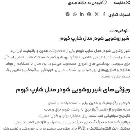
مقایسه
افزودن به علاقه مندی
اشتراک گذاری:
توضیحات
شیر روشویی شودر مدل شارپ کروم
شیر روشویی
شودر مدل شارپ کروم
یکی از محصولات
مدرن و باکیفیت
این برند
معتبر است که با طراحی
خاص، عملکرد بهینه و کیفیت ساخت بالا
، انتخابی ایده‌آل
برای سرویس بهداشتی‌های امروزی محسوب می‌شود. این مدل با استفاده از
مواد
مقاوم و فناوری‌های روز دنیا
تولید شده و در برابر
خوردگی، زنگ‌زدگی و تغییر رنگ
بسیار مقاوم است.
ویژگی‌های شیر روشویی شودر مدل شارپ کروم
طراحی ارگونومیک و مدرن
برای استفاده راحت و آسان
بدنه مقاوم از جنس آلیاژ برنج
با روکش کروم براق و مات
کارتریج سرامیکی ضد نشت
برای عملکرد روان و طول عمر بالا
پرلاتور کاهنده مصرف آب
برای صرفه‌جویی در مصرف و افزایش فشار خروجی
پوشش رنگ الکترواستاتیک و PVD
برای مقاومت بیشتر در برابر خوردگی و تغییر رنگ