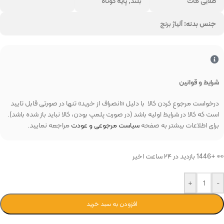
طلایی مات
بلند, پایه کوتاه
جنس بدنه:
آلیاژ برنج
شرایط و قوانین
درخواست مرجوع کردن کالا با دلیل «انصراف از خرید» تنها در صورتی قابل تایید
است که کالا در شرایط اولیه باشد (در صورت پلمپ بودن، کالا نباید باز شده باشد).
برای اطلاعات بیشتر به صفحه
سیاست مرجوعی و عودت
مراجعه نمایید.
👀 +1446 بازدید در ۲۴ ساعت اخیر
+
-
افزودن به سبد خرید