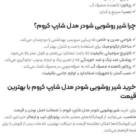
✔
پرلاتور:
کاهنده مصرف آب
✔
نصب:
سریع و آسان
چرا شیر روشویی شودر مدل شارپ کروم؟
✔
طراحی مدرن و خاص
که زیبایی سرویس بهداشتی را دوچندان می‌کند.
✔
ساختار ارگونومیک
برای استفاده راحت و کنترل بهتر آب.
✔
کارتریج سرامیکی باکیفیت
که باعث عملکرد بی‌نقص و طول عمر بالا می‌شود.
✔
پوشش ضد زنگ و ضد خوردگی
که از تغییر رنگ و ایجاد رسوب جلوگیری می‌کند.
✔
پرلاتور کاهنده مصرف آب
که به صرفه‌جویی در مصرف کمک می‌کند.
✔
نصب آسان با تجهیزات استاندارد
و
لوازم جانبی باکیفیت
.
خرید شیر روشویی شودر مدل شارپ کروم با بهترین
قیمت
برای خرید
شیر روشویی
شودر مدل شارپ کروم
با
ضمانت اصل بودن
و
قیمت
مناسب
، می‌توانید از فروشگاه‌های معتبر مانند
پرتوبازار، ترب و ایمالز
خریداری کنید.
این فروشگاه‌ها امکان مقایسه قیمت و دریافت بهترین خدمات پس از فروش را برای
شما فراهم می‌کنند.