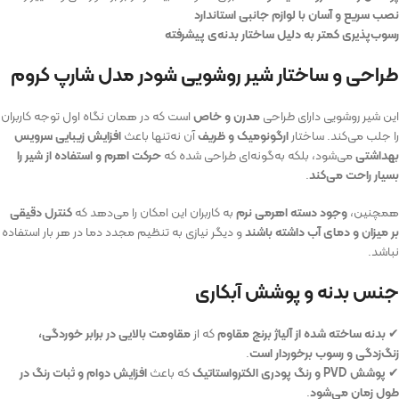
نصب سریع و آسان با لوازم جانبی استاندارد
رسوب‌پذیری کمتر به دلیل ساختار بدنه‌ی پیشرفته
طراحی و ساختار شیر روشویی شودر مدل شارپ کروم
این شیر روشویی دارای طراحی
مدرن و خاص
است که در همان نگاه اول توجه کاربران
را جلب می‌کند. ساختار
ارگونومیک و ظریف
آن نه‌تنها باعث
افزایش زیبایی سرویس
بهداشتی
می‌شود، بلکه به‌گونه‌ای طراحی شده که
حرکت اهرم و استفاده از شیر را
بسیار راحت می‌کند
.
همچنین،
وجود دسته اهرمی نرم
به کاربران این امکان را می‌دهد که
کنترل دقیقی
بر میزان و دمای آب داشته باشند
و دیگر نیازی به تنظیم مجدد دما در هر بار استفاده
نباشد.
جنس بدنه و پوشش آبکاری
✔
بدنه ساخته شده از آلیاژ برنج مقاوم
که از
مقاومت بالایی در برابر خوردگی،
زنگ‌زدگی و رسوب برخوردار است
.
✔
پوشش PVD و رنگ پودری الکترواستاتیک
که باعث
افزایش دوام و ثبات رنگ در
طول زمان می‌شود
.