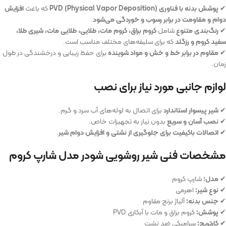
✔
پوشش بدنه با فناوری PVD (Physical Vapor Deposition)
که باعث
افزایش
دوام و مقاومت در برابر رسوب و خوردگی می‌شود
.
✔
رنگ‌بندی متنوع
شامل
کروم براق، کروم مات، طلایی، طلایی مات، شیری طلا،
سفید کروم و رزگلد
که برای سلیقه‌های مختلف مناسب است.
✔
مقاوم در برابر خط و خش و مواد شوینده
برای حفظ زیبایی و درخشندگی در طول
زمان.
لوازم جانبی مورد نیاز برای نصب
✔
شیر پیسوار استاندارد
برای اتصال به لوله‌های آب سرد و گرم.
✔
نصب آسان و سریع
بدون نیاز به تجهیزات خاص.
✔
اتصالات باکیفیت برای جلوگیری از نشتی و افزایش دوام شیر
.
مشخصات فنی شیر روشویی شودر مدل شارپ کروم
✔
مدل:
شارپ کروم
✔
نوع شیر:
اهرمی
✔
جنس بدنه:
آلیاژ برنج مقاوم
✔
پوشش:
کروم براق و مات با آبکاری PVD
✔
کارتریج:
سرامیکی ضد نشت