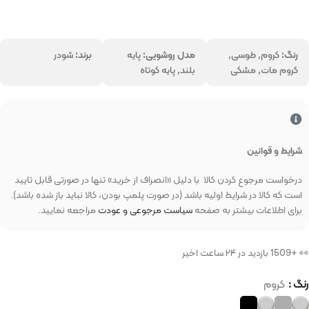
رنگ:
کروم, طوسی,
مدل روشویی:
پایه
برند:
شودر
کروم مات, مشکی
بلند, پایه کوتاه
شرایط و قوانین
درخواست مرجوع کردن کالا با دلیل «انصراف از خرید» تنها در صورتی قابل تایید
است که کالا در شرایط اولیه باشد (در صورت پلمپ بودن، کالا نباید باز شده باشد).
برای اطلاعات بیشتر به صفحه
سیاست مرجوعی و عودت
مراجعه نمایید.
👀 +1509 بازدید در ۲۴ ساعت اخیر
رنگ
کروم