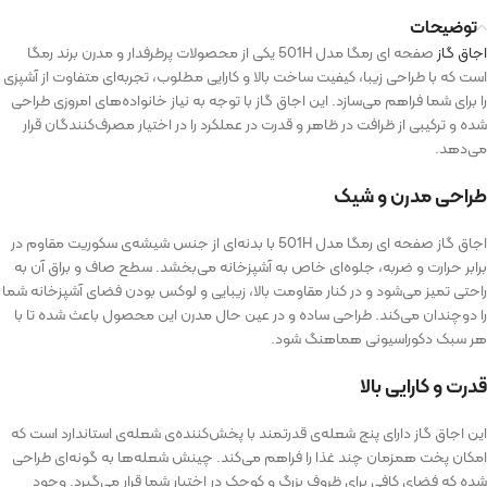
توضیحات
اجاق گاز
صفحه ای رمگا مدل 501H یکی از محصولات پرطرفدار و مدرن برند رمگا
است که با طراحی زیبا، کیفیت ساخت بالا و کارایی مطلوب، تجربه‌ای متفاوت از آشپزی
را برای شما فراهم می‌سازد. این اجاق‌ گاز با توجه به نیاز خانواده‌های امروزی طراحی
شده و ترکیبی از ظرافت در ظاهر و قدرت در عملکرد را در اختیار مصرف‌کنندگان قرار
می‌دهد.
طراحی مدرن و شیک
اجاق گاز صفحه ای رمگا مدل 501H با بدنه‌ای از جنس شیشه‌ی سکوریت مقاوم در
برابر حرارت و ضربه، جلوه‌ای خاص به آشپزخانه می‌بخشد. سطح صاف و براق آن به
راحتی تمیز می‌شود و در کنار مقاومت بالا، زیبایی و لوکس بودن فضای آشپزخانه شما
را دوچندان می‌کند. طراحی ساده و در عین حال مدرن این محصول باعث شده تا با
هر سبک دکوراسیونی هماهنگ شود.
قدرت و کارایی بالا
این اجاق‌ گاز دارای پنج شعله‌ی قدرتمند با پخش‌کننده‌ی شعله‌ی استاندارد است که
امکان پخت همزمان چند غذا را فراهم می‌کند. چینش شعله‌ها به گونه‌ای طراحی
شده که فضای کافی برای ظروف بزرگ و کوچک در اختیار شما قرار می‌گیرد. وجود