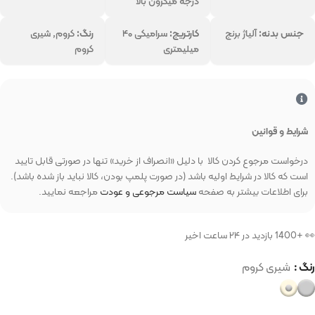
درجه میکرون بالا
جنس بدنه:
آلیاژ برنج
کارتریج:
سرامیکی ۴۰
رنگ:
کروم, شیری
میلیمتری
کروم
شرایط و قوانین
درخواست مرجوع کردن کالا با دلیل «انصراف از خرید» تنها در صورتی قابل تایید
است که کالا در شرایط اولیه باشد (در صورت پلمپ بودن، کالا نباید باز شده باشد).
برای اطلاعات بیشتر به صفحه
سیاست مرجوعی و عودت
مراجعه نمایید.
👀 +1400 بازدید در ۲۴ ساعت اخیر
رنگ
شیری کروم