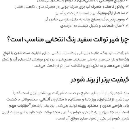
✔
کارتریج سرامیکی ۴۰ میلی‌متری
با دوام و عملکرد بی‌نقص
✔
پرلاتور کاهنده مصرف آب
برای صرفه‌جویی در مصرف بدون کاهش فشار
✔
ساختار ارگونومیک
برای استفاده راحت و آسان
✔
رسوب‌پذیری کم سطح بدنه
به دلیل طراحی خاص آن
✔
۶ سال ضمانت
و کنترل کیفیت ۱۰۰ درصدی
چرا شیر توالت سفید رنگ انتخابی مناسب است؟
شیرآلات سفید رنگ، علاوه بر زیبایی و ظاهری لوکس، دارای
قابلیت ست شدن با انواع
رنگ‌ها
و طراحی‌های داخلی هستند. همچنین، این نوع پوشش
لکه‌های آب را کمتر
نشان می‌دهد
و به نگهداری و نظافت آسان‌تر آن کمک می‌کند.
کیفیت برتر از برند شودر
برند
شودر
یکی از نام‌های مطرح در صنعت شیرآلات بهداشتی ایران است که با
بهره‌گیری از
تکنولوژی روز دنیا و همکاری با مشاوران آلمانی
، محصولاتی با
کیفیت
بالا، طراحی مدرن و عملکرد بهینه
تولید می‌کند. این برند با شعار
“جزئیات مهم
است”
، توجه ویژه‌ای به طراحی، دوام و کارایی محصولات خود دارد و شیر توالت لیون
شیری کروم نیز یکی از نمونه‌های موفق آن است.