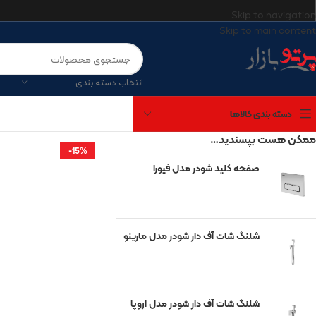
Skip to navigation
Skip to main content
انتخاب دسته بندی
دسته بندی کالاها
ممکن هست بپسندید…
-15%
صفحه کلید شودر مدل فیورا
برندهای موجود
آتریسا
شیرآلات شودر
شلنگ شات آف دار شودر مدل مارینو
چینی کرد
مروارید
گاتریا
شلنگ شات آف دار شودر مدل اروپا
کی‌آی‌جی