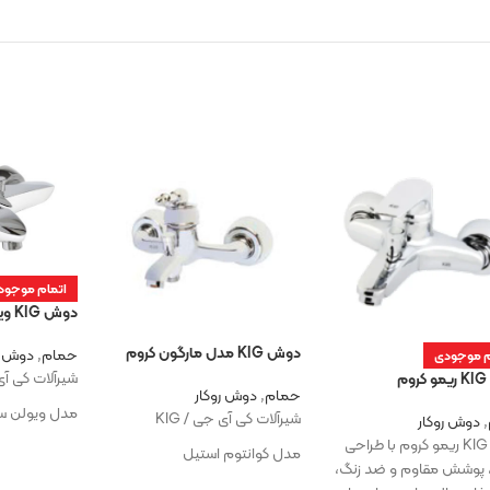
اتمام موجود
دوش KIG ویولن سفید کروم
دوش KIG مدل مارگون کروم
حمام
,
دوش ر
م موجودی
شیرآلات کی آی ج
م
حمام
,
دوش روکار
مدل ویولن س
شیرآلات کی آی جی / KIG
,
دوش روکار
دوش KIG ریمو کروم با طراحی
مدل کوانتوم استیل
 پوشش مقاوم و ضد زنگ،