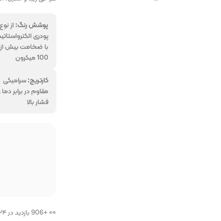
پوشش رنگ:
از نوع
پودری الکترواستاتی
با ضخامت بیش از
100 میکرون
ر
همه برندهارا از ما 
کارتریج:
سرامیکی
مقاوم در برابر دما 
فروشگاه پرتو بازار
فشار بالا
فروشگاه
👀 +906 بازدید در ۲۴ ساعت اخیر