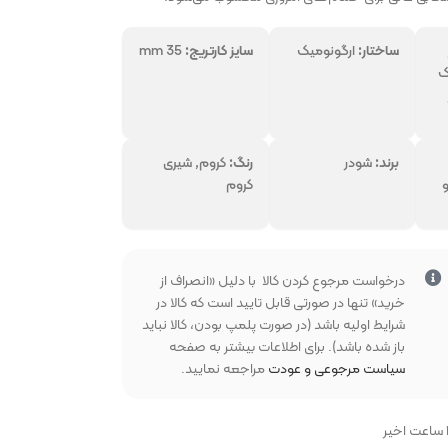
ساختار:
ارگونومیک
سایز کارتریج:
mm 35
ک
بخواهید
برند:
شودر
رنگ:
کروم, شیری
و
کروم
درخواست مرجوع کردن کالا با دلیل «انصراف از
خرید» تنها در صورتی قابل تایید است که کالا در
شرایط اولیه باشد (در صورت پلمپ بودن، کالا نباید
باز شده باشد). برای اطلاعات بیشتر به صفحه
سیاست مرجوعی و عودت
مراجعه نمایید.